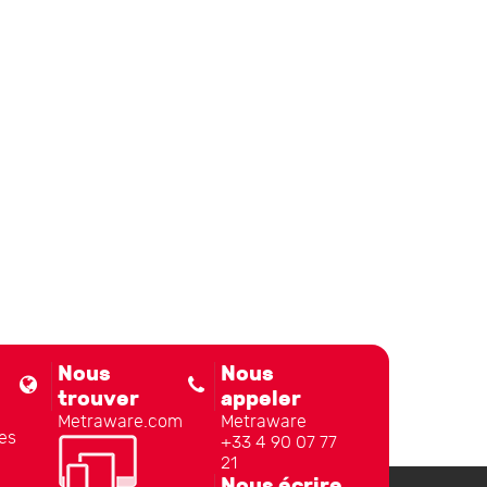
Nous
Nous
trouver
appeler
Metraware.com
Metraware
es
+33 4 90 07 77
21
Nous écrire