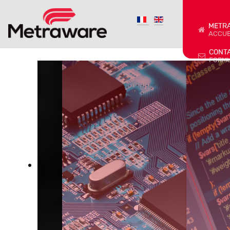
METR
ACCUE
CONT
FORMU