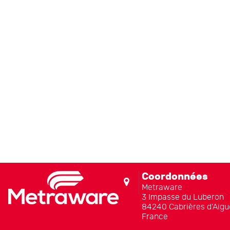
Coordonnées
Metraware
3 Impasse du Luberon
84240 Cabrières d'Aigu
France